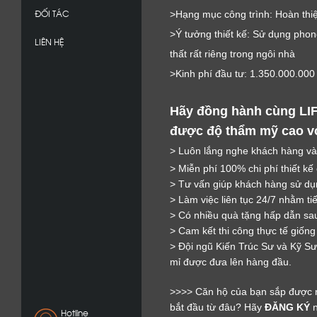
ĐỐI TÁC
>Hạng mục công trình: Hoàn thiệ
>Ý tưởng thiết kế: Sử dụng phon
LIÊN HỆ
thất rất riêng trong ngôi nhà
>Kinh phí đầu tư: 1.350.000.00
Hãy đồng hành cùng LI
được độ thẩm mỹ cao với
> Luôn lắng nghe khách hàng và
> Miễn phí 100% chi phí thiết kế
> Tư vấn giúp khách hàng sử dụn
> Làm việc liên tục 24/7 nhằm ti
> Có nhiều quà tặng hấp dẫn sau
> Cam kết thi công thực tế giống
> Đội ngũ Kiến Trúc Sư và Kỹ Sư 
mỉ được đưa lên hàng đầu.
>>>> Căn hộ của bạn sắp được 
bắt đầu từ đâu? Hãy
ĐĂNG KÝ
n
Hotline