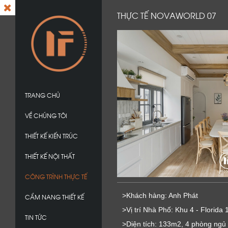
THỰC TẾ NOVAWORLD 07
TRANG CHỦ
VỀ CHÚNG TÔI
THIẾT KẾ KIẾN TRÚC
THIẾT KẾ NỘI THẤT
CÔNG TRÌNH THỰC TẾ
>Khách hàng: Anh Phát
CẨM NANG THIẾT KẾ
>Vị trí Nhà Phố: Khu 4 - Florida 
TIN TỨC
>Diện tích: 133m2, 4 phòng ngủ