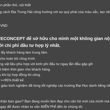
LỜI CẢM ƠN
n phần thô, nội thất
LIFECONCEPT
g cách Địa Trung Hải cộng hưởng với sự quý phái của màu sắc, tạo nê
Cảm ơn quý khách đã để lại thông tin.
0 VND
Chúng tôi sẽ liên hệ lại trong thời gian sớm nhất
FECONCEPT để sở hữu cho mình một không gian nội 
 chi phí đầu tư hợp lý nhất.
 lấy khách hàng làm trung tâm.
 cho toàn bộ công trình.
g vật liệu phù hợp với kinh phí đầu tư ngay lần đầu gặp gỡ.
ết kiệm thời gian cho khách hàng.
 khi ký hợp đồng thi công.
 >=95% thiết kế.
giàu kinh nghiệm đã từng tốt nghiệp các trường Đại Học danh tiếng nên
nhận bàn giao? Bạn đang muốn làm đẹp cho căn hộ mới của mình mà 
gay để được nhận tư vấn MIỄN PHÍ đến từ chúng tôi.