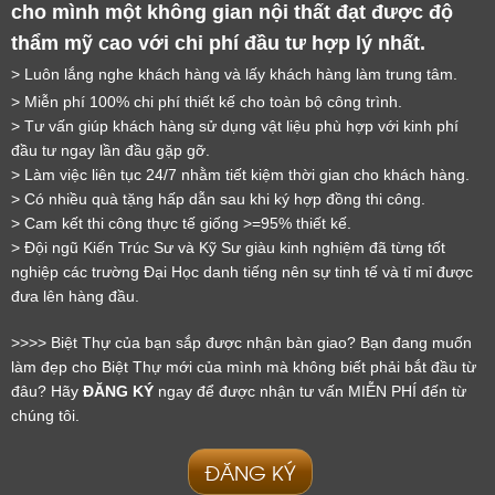
cho mình một không gian nội thất đạt được độ
thẩm mỹ cao với chi phí đầu tư hợp lý nhất.
> Luôn lắng nghe khách hàng và lấy khách hàng làm trung tâm.
> Miễn phí 100% chi phí thiết kế cho toàn bộ công trình.
> Tư vấn giúp khách hàng sử dụng vật liệu phù hợp với kinh phí
LỜI CẢM ƠN
đầu tư ngay lần đầu gặp gỡ.
> Làm việc liên tục 24/7 nhằm tiết kiệm thời gian cho khách hàng.
LIFECONCEPT
> Có nhiều quà tặng hấp dẫn sau khi ký hợp đồng thi công.
> Cam kết thi công thực tế giống >=95% thiết kế.
Cảm ơn quý khách đã để lại thông tin.
> Đội ngũ Kiến Trúc Sư và Kỹ Sư giàu kinh nghiệm đã từng tốt
nghiệp các trường Đại Học danh tiếng nên sự tinh tế và tỉ mỉ được
Chúng tôi sẽ liên hệ lại trong thời gian sớm nhất
đưa lên hàng đầu.
>>>> Biệt Thự của bạn sắp được nhận bàn giao? Bạn đang muốn
làm đẹp cho Biệt Thự mới của mình mà không biết phải bắt đầu từ
đâu? Hãy
ĐĂNG KÝ
ngay để được nhận tư vấn MIỄN PHÍ đến từ
chúng tôi.
ĐĂNG KÝ