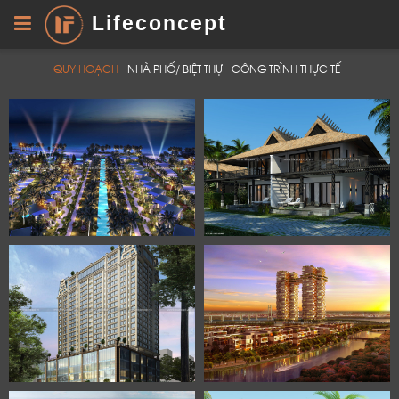
Lifeconcept
QUY HOẠCH
NHÀ PHỐ/ BIỆT THỰ
CÔNG TRÌNH THỰC TẾ
THE VOGUE RESORT
SON TRA RESORT
KHU NGHỈ DƯỠNG 5 SAO
LỜI CẢM ƠN
LIFECONCEPT