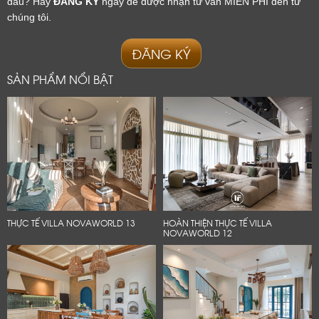
đâu? Hãy
ĐĂNG KÝ
ngay để được nhận tư vấn MIỄN PHÍ đến từ
chúng tôi.
ĐĂNG KÝ
SẢN PHẨM NỔI BẬT
THỰC TẾ VILLA NOVAWORLD 13
HOÀN THIỆN THỰC TẾ VILLA
NOVAWORLD 12