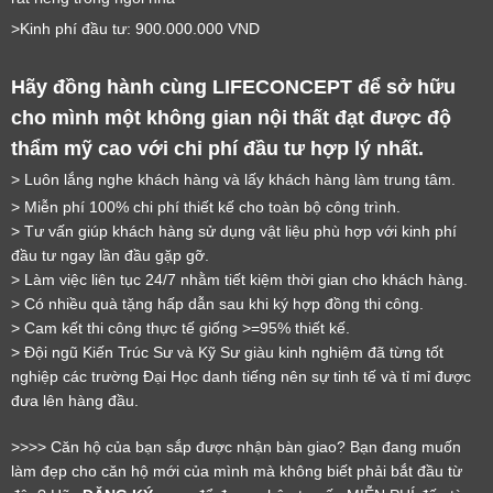
>Kinh phí đầu tư: 900.000.000 VND
Hãy đồng hành cùng LIFECONCEPT để sở hữu
cho mình một không gian nội thất đạt được độ
thẩm mỹ cao với chi phí đầu tư hợp lý nhất.
> Luôn lắng nghe khách hàng và lấy khách hàng làm trung tâm.
LỜI CẢM ƠN
> Miễn phí 100% chi phí thiết kế cho toàn bộ công trình.
LIFECONCEPT
> Tư vấn giúp khách hàng sử dụng vật liệu phù hợp với kinh phí
đầu tư ngay lần đầu gặp gỡ.
> Làm việc liên tục 24/7 nhằm tiết kiệm thời gian cho khách hàng.
Cảm ơn quý khách đã để lại thông tin.
> Có nhiều quà tặng hấp dẫn sau khi ký hợp đồng thi công.
Chúng tôi sẽ liên hệ lại trong thời gian sớm nhất
> Cam kết thi công thực tế giống >=95% thiết kế.
> Đội ngũ Kiến Trúc Sư và Kỹ Sư giàu kinh nghiệm đã từng tốt
nghiệp các trường Đại Học danh tiếng nên sự tinh tế và tỉ mỉ được
đưa lên hàng đầu.
>>>> Căn hộ của bạn sắp được nhận bàn giao? Bạn đang muốn
làm đẹp cho căn hộ mới của mình mà không biết phải bắt đầu từ