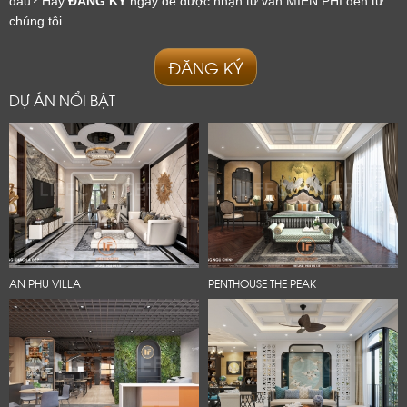
đâu? Hãy
ĐĂNG KÝ
ngay để được nhận tư vấn MIỄN PHÍ đến từ
chúng tôi.
ĐĂNG KÝ
DỰ ÁN NỔI BẬT
AN PHU VILLA
PENTHOUSE THE PEAK