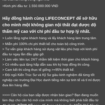
>Kinh phí đầu tư: 1.550.000.000 VND
Hãy đồng hành cùng LIFECONCEPT để sở hữu
cho mình một không gian nội thất đạt được độ
thẩm mỹ cao với chi phí đầu tư hợp lý nhất.
LỜI CẢM ƠN
> Luôn lắng nghe khách hàng và lấy khách hàng làm trung tâm.
LIFECONCEPT
> Miễn phí 100% chi phí thiết kế cho toàn bộ công trình.
> Tư vấn giúp khách hàng sử dụng vật liệu phù hợp với kinh phí
đầu tư ngay lần đầu gặp gỡ.
Cảm ơn quý khách đã để lại thông tin.
> Làm việc liên tục 24/7 nhằm tiết kiệm thời gian cho khách hàng.
Chúng tôi sẽ liên hệ lại trong thời gian sớm nhất
> Có nhiều quà tặng hấp dẫn sau khi ký hợp đồng thi công.
> Cam kết thi công thực tế giống >=95% thiết kế.
> Đội ngũ Kiến Trúc Sư và Kỹ Sư giàu kinh nghiệm đã từng tốt
nghiệp các trường Đại Học danh tiếng nên sự tinh tế và tỉ mỉ được
đưa lên hàng đầu.
>>>> Căn hộ của bạn sắp được nhận bàn giao? Bạn đang muốn
làm đẹp cho căn hộ mới của mình mà không biết phải bắt đầu từ