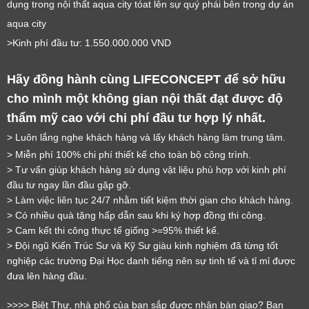
dụng trong nội thất aqua city tóat lên sự quý phái bên trong dự án
aqua city
>Kinh phí đầu tư: 1.550.000.000 VND
Hãy đồng hành cùng LIFECONCEPT để sở hữu
cho mình một không gian nội thất đạt được độ
thẩm mỹ cao với chi phí đầu tư hợp lý nhất.
LỜI CẢM ƠN
> Luôn lắng nghe khách hàng và lấy khách hàng làm trung tâm.
LIFECONCEPT
> Miễn phí 100% chi phí thiết kế cho toàn bộ công trình.
> Tư vấn giúp khách hàng sử dụng vật liệu phù hợp với kinh phí
đầu tư ngay lần đầu gặp gỡ.
Cảm ơn quý khách đã để lại thông tin.
> Làm việc liên tục 24/7 nhằm tiết kiệm thời gian cho khách hàng.
Chúng tôi sẽ liên hệ lại trong thời gian sớm nhất
> Có nhiều quà tặng hấp dẫn sau khi ký hợp đồng thi công.
> Cam kết thi công thực tế giống >=95% thiết kế.
> Đội ngũ Kiến Trúc Sư và Kỹ Sư giàu kinh nghiệm đã từng tốt
nghiệp các trường Đại Học danh tiếng nên sự tinh tế và tỉ mỉ được
đưa lên hàng đầu.
>>>> Biệt Thự, nhà phố của bạn sắp được nhận bàn giao? Bạn