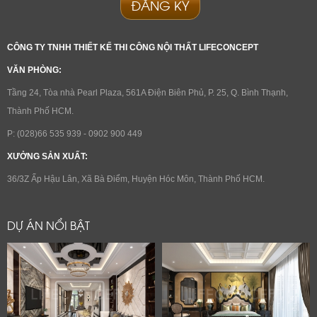
ĐĂNG KÝ
CÔNG TY TNHH THIẾT KẾ THI CÔNG NỘI THẤT LIFECONCEPT
VĂN PHÒNG:
Tầng 24, Tòa nhà Pearl Plaza, 561A Điện Biên Phủ, P. 25, Q. Bình Thạnh,
Thành Phố HCM.
P: (028)66 535 939 - 0902 900 449
XƯỞNG SẢN XUẤT:
36/3Z Ấp Hậu Lân, Xã Bà Điểm, Huyện Hóc Môn, Thành Phố HCM.
DỰ ÁN NỔI BẬT