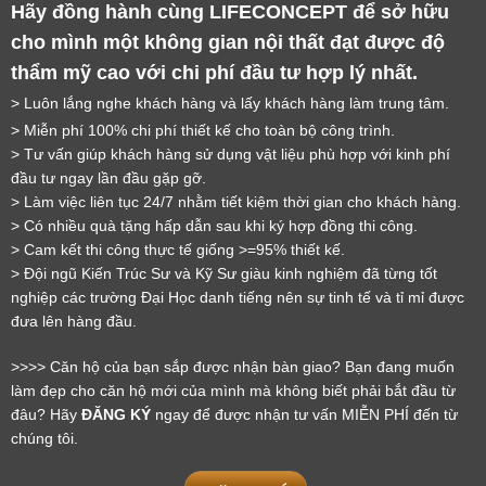
Hãy đồng hành cùng LIFECONCEPT để sở hữu 
cho mình một không gian nội thất đạt được độ 
thẩm mỹ cao với chi phí đầu tư hợp lý nhất.
> Luôn lắng nghe khách hàng và lấy khách hàng làm trung tâm.
> Miễn phí 100% chi phí thiết kế cho toàn bộ công trình.
> Tư vấn giúp khách hàng sử dụng vật liệu phù hợp với kinh phí 
đầu tư ngay lần đầu gặp gỡ.
> Làm việc liên tục 24/7 nhằm tiết kiệm thời gian cho khách hàng.
> Có nhiều quà tặng hấp dẫn sau khi ký hợp đồng thi công.
> Cam kết thi công thực tế giống >=95% thiết kế.
LỜI CẢM ƠN
> Đội ngũ Kiến Trúc Sư và Kỹ Sư giàu kinh nghiệm đã từng tốt 
nghiệp các trường Đại Học danh tiếng nên sự tinh tế và tỉ mỉ được 
LIFECONCEPT
đưa lên hàng đầu.
>>>> Căn hộ của bạn sắp được nhận bàn giao? Bạn đang muốn 
Cảm ơn quý khách đã để lại thông tin.
làm đẹp cho căn hộ mới của mình mà không biết phải bắt đầu từ 
Chúng tôi sẽ liên hệ lại trong thời gian sớm nhất
đâu? Hãy 
ĐĂNG KÝ
 ngay để được nhận tư vấn MIỄN PHÍ đến từ 
chúng tôi.