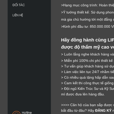
ĐỐI TÁC
>Hạng mục công trình: Hoàn thiện
>Ý tưởng thiết kế: Sử dụng pho
LIÊN HỆ
mà gia chủ hướng tới một đẳng c
>Kinh phí đầu tư: 850.000.000 
Hãy đồng hành cùng LI
được độ thẩm mỹ cao với
> Luôn lắng nghe khách hàng và
> Miễn phí 100% chi phí thiết kế
> Tư vấn giúp khách hàng sử dụn
> Làm việc liên tục 24/7 nhằm ti
> Có nhiều quà tặng hấp dẫn sau
> Cam kết thi công thực tế giống
> Đội ngũ Kiến Trúc Sư và Kỹ Sư 
mỉ được đưa lên hàng đầu.
>>>> Căn hộ của bạn sắp được 
bắt đầu từ đâu? Hãy
ĐĂNG KÝ
n
Hotline