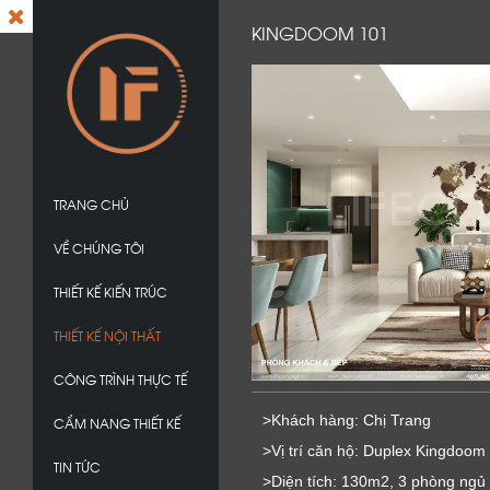
KINGDOOM 101
TRANG CHỦ
VỀ CHÚNG TÔI
THIẾT KẾ KIẾN TRÚC
THIẾT KẾ NỘI THẤT
CÔNG TRÌNH THỰC TẾ
>Khách hàng: Chị Trang
CẨM NANG THIẾT KẾ
>Vị trí căn hộ: Duplex Kingdoom
TIN TỨC
>Diện tích: 130m2, 3 phòng ngủ