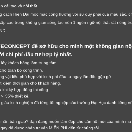
LỜI CẢM ƠN
 cải tạo và nội thất
LIFECONCEPT
ng cách Hiện Đại mộc mạc cộng hưởng với sự quý phái của màu sắc, ch
ấp cao trong không gian sống tạo nên 1 ngôn ngữ nội thất rất riêng tr
Cảm ơn quý khách đã để lại thông tin.
VND
Chúng tôi sẽ liên hệ lại trong thời gian sớm nhất
FECONCEPT để sở hữu cho mình một không gian nội 
 chi phí đầu tư hợp lý nhất.
 lấy khách hàng làm trung tâm.
 cho toàn bộ công trình.
g vật liệu phù hợp với kinh phí đầu tư ngay lần đầu gặp gỡ.
ết kiệm thời gian cho khách hàng.
 khi ký hợp đồng thi công.
 >=95% thiết kế.
giàu kinh nghiệm đã từng tốt nghiệp các trường Đại Học danh tiếng nên
nhận bàn giao? Bạn đang muốn làm đẹp cho căn hộ mới của mình mà 
gay để được nhận tư vấn MIỄN PHÍ đến từ chúng tôi.