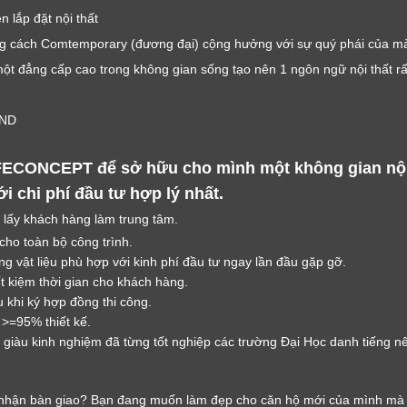
 lắp đặt nội thất
 cách Comtemporary (đương đại) cộng hưởng với sự quý phái của màu
ột đẳng cấp cao trong không gian sống tạo nên 1 ngôn ngữ nội thất rấ
LỜI CẢM ƠN
LIFECONCEPT
VND
ECONCEPT để sở hữu cho mình một không gian nội t
Cảm ơn quý khách đã để lại thông tin.
 chi phí đầu tư hợp lý nhất.
Chúng tôi sẽ liên hệ lại trong thời gian sớm nhất
 lấy khách hàng làm trung tâm.
 cho toàn bộ công trình.
g vật liệu phù hợp với kinh phí đầu tư ngay lần đầu gặp gỡ.
ết kiệm thời gian cho khách hàng.
 khi ký hợp đồng thi công.
 >=95% thiết kế.
giàu kinh nghiệm đã từng tốt nghiệp các trường Đại Học danh tiếng nên 
hận bàn giao? Bạn đang muốn làm đẹp cho căn hộ mới của mình mà k