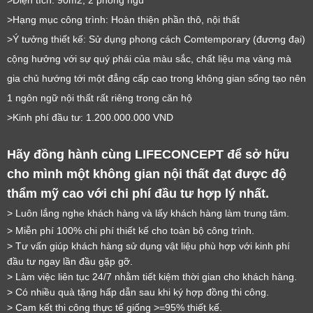
>Diện tích: 90m2, 2 phòng ngủ
>Hạng mục công trình: Hoàn thiện phần thô, nội thất
>Ý tưởng thiết kế: Sử dụng phong cách Comtemporary (đương đại)
cộng hưởng với sự quý phái của màu sắc, chất liệu mạ vàng mà
gia chủ hướng tới một đẳng cấp cao trong không gian sống tạo nên
1 ngôn ngữ nội thất rất riêng trong căn hộ
>Kinh phí đầu tư: 1.200.000.000 VND
Hãy đồng hành cùng LIFECONCEPT để sở hữu 
cho mình một không gian nội thất đạt được độ 
LỜI CẢM ƠN
thẩm mỹ cao với chi phí đầu tư hợp lý nhất.
LIFECONCEPT
> Luôn lắng nghe khách hàng và lấy khách hàng làm trung tâm.
> Miễn phí 100% chi phí thiết kế cho toàn bộ công trình.
> Tư vấn giúp khách hàng sử dụng vật liệu phù hợp với kinh phí 
Cảm ơn quý khách đã để lại thông tin.
đầu tư ngay lần đầu gặp gỡ.
Chúng tôi sẽ liên hệ lại trong thời gian sớm nhất
> Làm việc liên tục 24/7 nhằm tiết kiệm thời gian cho khách hàng.
> Có nhiều quà tặng hấp dẫn sau khi ký hợp đồng thi công.
> Cam kết thi công thực tế giống >=95% thiết kế.