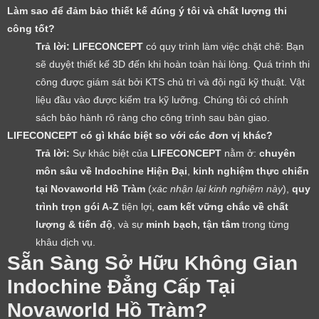
Làm sao để đảm bảo thiết kế đúng ý tôi và chất lượng thi
công tốt?
Trả lời:
LIFECONCEPT
có quy trình làm việc chặt chẽ: Bạn
sẽ duyệt thiết kế 3D đến khi hoàn toàn hài lòng. Quá trình thi
công được giám sát bởi KTS chủ trì và đội ngũ kỹ thuật. Vật
liệu đầu vào được kiểm tra kỹ lưỡng. Chúng tôi có chính
sách bảo hành rõ ràng cho công trình sau bàn giao.
LIFECONCEPT có gì khác biệt so với các đơn vị khác?
Trả lời:
Sự khác biệt của
LIFECONCEPT
nằm ở:
chuyên
môn sâu về Indochine Hiện Đại
,
kinh nghiệm thực chiến
tại Novaworld Hồ Tràm
(
xác nhận lại kinh nghiệm này
),
quy
trình trọn gói A-Z
tiện lợi,
cam kết vững chắc về chất
lượng & tiến độ
, và sự
minh bạch, tận tâm
trong từng
khâu dịch vụ.
Sẵn Sàng Sở Hữu Không Gian
Indochine Đẳng Cấp Tại
Novaworld Hồ Tràm?