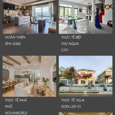
HOÀN THIỆN
THỰC TẾ BIỆT
SPA G360
THỰ AQUA
CITY
THỰC TẾ NHÀ
THỰC TẾ VILLA
PHỐ
ĐƠN LẬP 01
NOVAWORLD