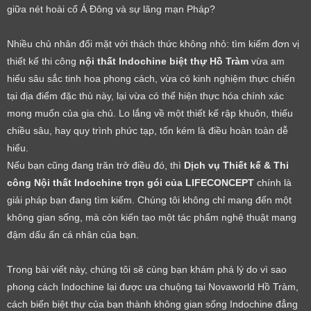
giữa nét hoài cổ Á Đông và sự lãng mạn Pháp?
Nhiều chủ nhân đối mặt với thách thức không nhỏ: tìm kiếm đơn vị
thiết kế thi công
nội thất Indochine biệt thự Hồ Trà
m
vừa am
hiểu sâu sắc tinh hoa phong cách, vừa có kinh nghiệm thực chiến
tại địa điểm đặc thù này, lại vừa có thể hiện thực hóa chính xác
mong muốn của gia chủ. Lo lắng về một thiết kế rập khuôn, thiếu
chiều sâu, hay quy trình phức tạp, tốn kém là điều hoàn toàn dễ
hiểu.
Nếu bạn cũng đang trăn trở điều đó, thì
Dịch vụ Thiết kế & Thi
công Nội thất Indochine
trọn gói của LIFECONCEPT
chính là
giải pháp bạn đang tìm kiếm. Chúng tôi không chỉ mang đến một
không gian sống, mà còn kiến tạo một tác phẩm nghệ thuật mang
đậm dấu ấn cá nhân của bạn.
Trong bài viết này, chúng tôi sẽ cùng bạn khám phá lý do vì sao
phong cách Indochine lại được ưa chuộng tại Novaworld Hồ Tràm,
cách biến biệt thự của bạn thành không gian sống Indochine đẳng