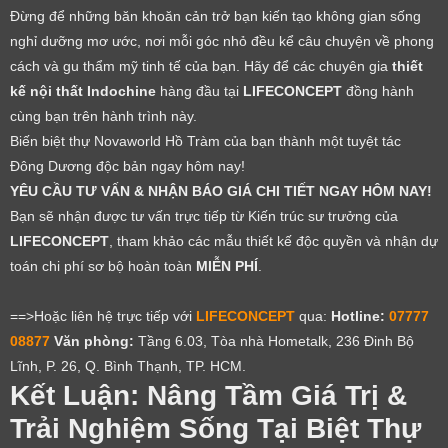
Đừng để những băn khoăn cản trở bạn kiến tạo không gian sống
nghỉ dưỡng mơ ước, nơi mỗi góc nhỏ đều kể câu chuyện về phong
cách và gu thẩm mỹ tinh tế của bạn. Hãy để các chuyên gia
thiết
kế nội thất Indochine
hàng đầu tại
LIFECONCEPT
đồng hành
cùng bạn trên hành trình này.
Biến biệt thự Novaworld Hồ Tràm của bạn thành một tuyệt tác
Đông Dương độc bản ngay hôm nay!
YÊU CẦU TƯ VẤN & NHẬN BÁO GIÁ CHI TIẾT NGAY HÔM NAY!
Bạn sẽ nhận được tư vấn trực tiếp từ Kiến trúc sư trưởng của
LIFECONCEPT
, tham khảo các mẫu thiết kế độc quyền và nhận dự
toán chi phí sơ bộ hoàn toàn
MIỄN PHÍ
.
==>Hoặc liên hệ trực tiếp với
LIFECONCEPT
qua:
Hotline:
07777
08877
Văn phòng:
Tầng 6.03, Tòa nhà Hometalk, 236 Đinh Bộ
LỜI CẢM ƠN
Lĩnh, P. 26, Q. Bình Thạnh, TP. HCM.
Kết Luận: Nâng Tầm Giá Trị &
LIFECONCEPT
Trải Nghiệm Sống Tại Biệt Thự