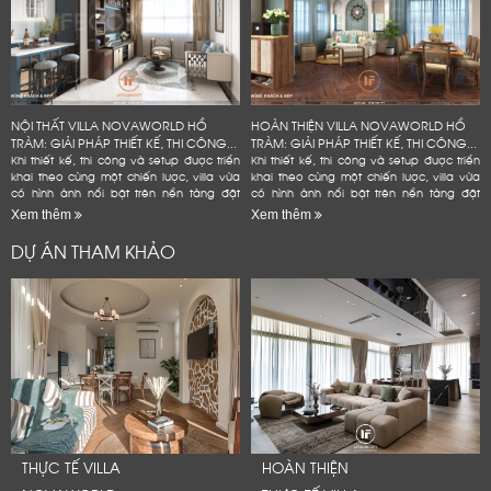
NỘI THẤT VILLA NOVAWORLD HỒ
HOÀN THIỆN VILLA NOVAWORLD HỒ
TRÀM: GIẢI PHÁP THIẾT KẾ, THI CÔNG...
TRÀM: GIẢI PHÁP THIẾT KẾ, THI CÔNG...
Khi thiết kế, thi công và setup được triển
Khi thiết kế, thi công và setup được triển
khai theo cùng một chiến lược, villa vừa
khai theo cùng một chiến lược, villa vừa
có hình ảnh nổi bật trên nền tảng đặt
có hình ảnh nổi bật trên nền tảng đặt
phòng, vừa bền hơn trong quá trình vận
phòng, vừa bền hơn trong quá trình vận
Xem thêm
Xem thêm
hành và hạn...
hành và hạn...
DỰ ÁN THAM KHẢO
THỰC TẾ VILLA
HOÀN THIỆN