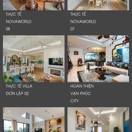
THỰC TẾ
THỰC TẾ
NOVAWORLD
NOVAWORLD
08
07
THỰC TẾ VILLA
HOÀN THIỆN
ĐƠN LẬP 02
VẠN PHÚC
CITY