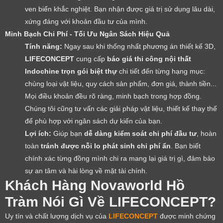
ven biển khắc nghiệt. Bạn nhận được giá trị sử dụng lâu dài,
xứng đáng với khoản đầu tư của mình.
Minh Bạch Chi Phí - Tối Ưu Ngân Sách Hiệu Quả
Tính năng:
Ngay sau khi thống nhất phương án thiết kế 3D,
LIFECONCEPT
cung cấp
báo giá thi công nội thất
Indochine trọn gói biệt thự
chi tiết đến từng hạng mục:
chủng loại vật liệu, quy cách sản phẩm, đơn giá, thành tiền...
Mọi điều khoản đều rõ ràng, minh bạch trong hợp đồng.
Chúng tôi cũng tư vấn các giải pháp vật liệu, thiết kế thay thế
để phù hợp với ngân sách dự kiến của bạn.
Lợi ích:
Giúp bạn
dễ dàng kiểm soát chi phí đầu tư
, hoàn
toàn
tránh được nỗi lo phát sinh chi phí ẩn
. Bạn biết
chính xác từng đồng mình chi ra mang lại giá trị gì, đảm bảo
sự an tâm và hài lòng về mặt tài chính.
Khách Hàng Novaworld Hồ
Tràm Nói Gì Về LIFECONCEPT?
Uy tín và chất lượng dịch vụ của
LIFECONCEPT
được minh chứng