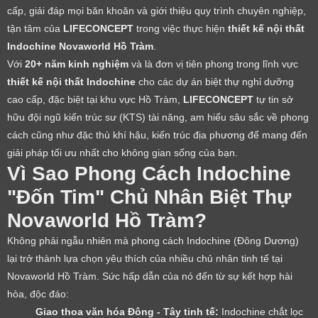
cấp, giải đáp mọi băn khoăn và giới thiệu quy trình chuyên nghiệp,
tận tâm của
LIFECONCEPT
trong việc thực hiện
thiết kế nội thất
Indochine Novaworld Hồ Tràm
.
Với
20+ năm kinh nghiệm
và là đơn vị tiên phong trong lĩnh vực
thiết kế nội thất Indochine
cho các dự án biệt thự nghỉ dưỡng
cao cấp, đặc biệt tại khu vực Hồ Tràm,
LIFECONCEPT
tự tin sở
hữu đội ngũ kiến trúc sư (KTS) tài năng, am hiểu sâu sắc về phong
cách cũng như đặc thù khí hậu, kiến trúc địa phương để mang đến
giải pháp tối ưu nhất cho không gian sống của bạn.
Vì Sao Phong Cách Indochine
"Đốn Tim" Chủ Nhân Biệt Thự
Novaworld Hồ Tràm?
Không phải ngẫu nhiên mà phong cách Indochine (Đông Dương)
lại trở thành lựa chọn yêu thích của nhiều chủ nhân tinh tế tại
Novaworld Hồ Tràm. Sức hấp dẫn của nó đến từ sự kết hợp hài
hòa, độc đáo:
Giao thoa văn hóa Đông - Tây tinh tế:
Indochine chắt lọc