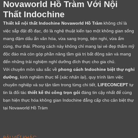
Novaworld Hồ Tràm Với Nội
Cảm ơn quý khách đã để lại thông tin.
Chúng tôi sẽ liên hệ lại trong thời gian sớm nhất
Thất Indochine
Thiết kế nội thất Indochine Novaworld Hồ Tràm
không chỉ là
việc sắp đặt đồ đạc, đó là nghệ thuật kiến tạo một không gian sống
mang đậm dấu ấn văn hóa, vừa sang trọng, tiện nghi, vừa ấm
cúng, thư thái. Phong cách này không chỉ mang lại vẻ đẹp thẩm mỹ
độc đáo mà còn góp phần nâng tầm giá trị bất động sản và mang
đến những trải nghiệm nghỉ dưỡng đích thực cho gia chủ.
Với chuyên môn sâu sắc về
phong cách Indochine biệt thự nghỉ
dưỡng
, kinh nghiệm thực tế (
xác nhận lại
), quy trình làm việc
chuyên nghiệp và sự tận tâm trong từng chi tiết,
LIFECONCEPT
tự
tin là đối tác
thiết kế thi công trọn gói
đáng tin cậy nhất để cùng
bạn hiện thực hóa không gian Indochine đẳng cấp cho căn biệt thự
tại Novaworld Hồ Tràm
BÀI VIẾT KHÁC