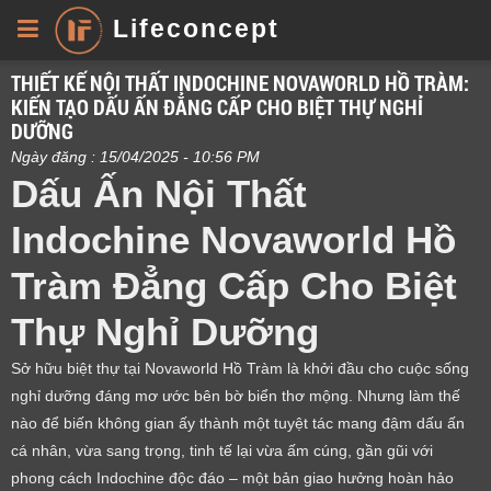
Lifeconcept
THIẾT KẾ NỘI THẤT INDOCHINE NOVAWORLD HỒ TRÀM:
KIẾN TẠO DẤU ẤN ĐẲNG CẤP CHO BIỆT THỰ NGHỈ
DƯỠNG
Ngày đăng : 15/04/2025 - 10:56 PM
Dấu Ấn
Nội Thất
Indochine Novaworld Hồ
Tràm
Đẳng Cấp Cho Biệt
Thự Nghỉ Dưỡng
Sở hữu biệt thự tại Novaworld Hồ Tràm là khởi đầu cho cuộc sống
nghỉ dưỡng đáng mơ ước bên bờ biển thơ mộng. Nhưng làm thế
nào để biến không gian ấy thành một tuyệt tác mang đậm dấu ấn
cá nhân, vừa sang trọng, tinh tế lại vừa ấm cúng, gần gũi với
phong cách Indochine độc đáo – một bản giao hưởng hoàn hảo