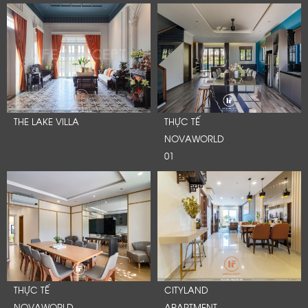
THE LAKE VILLA
THỰC TẾ
NOVAWORLD
01
THỰC TẾ
CITYLAND
NOVAWORLD
APARTMENT