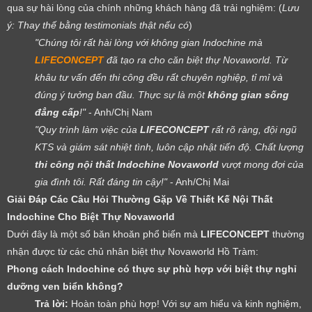
qua sự hài lòng của chính những khách hàng đã trải nghiệm: (
Lưu
ý: Thay thế bằng testimonials thật nếu có
)
"Chúng tôi rất hài lòng với không gian Indochine mà
LIFECONCEPT
đã tạo ra cho căn biệt thự Novaworld. Từ
khâu tư vấn đến thi công đều rất chuyên nghiệp, tỉ mỉ và
đúng ý tưởng ban đầu. Thực sự là một
không gian sống
đẳng cấp
!"
- Anh/Chị Nam
"Quy trình làm việc của
LIFECONCEPT
rất rõ ràng, đội ngũ
KTS và giám sát nhiệt tình, luôn cập nhật tiến độ. Chất lượng
thi công nội thất Indochine Novaworld
vượt mong đợi của
gia đình tôi. Rất đáng tin cậy!"
- Anh/Chị Mai
Giải Đáp Các Câu Hỏi Thường Gặp Về Thiết Kế Nội Thất
Indochine Cho Biệt Thự Novaworld
Dưới đây là một số băn khoăn phổ biến mà
LIFECONCEPT
thường
nhận được từ các chủ nhân biệt thự Novaworld Hồ Tràm:
Phong cách Indochine có thực sự phù hợp với biệt thự nghỉ
dưỡng ven biển không?
Trả lời:
Hoàn toàn phù hợp! Với sự am hiểu và kinh nghiệm,