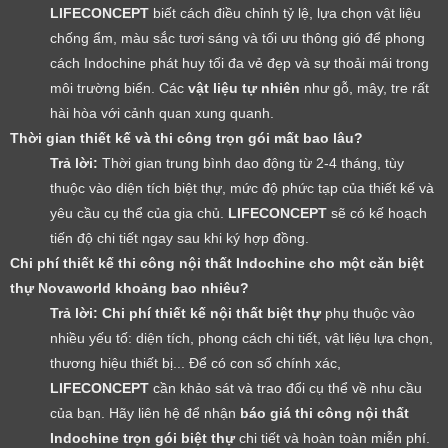
LIFECONCEPT
biết cách điều chỉnh tỷ lệ, lựa chọn vật liệu
chống ẩm, màu sắc tươi sáng và tối ưu thông gió để phong
cách Indochine phát huy tối đa vẻ đẹp và sự thoải mái trong
môi trường biển. Các
vật liệu tự nhiên
như gỗ, mây, tre rất
hài hòa với cảnh quan xung quanh.
Thời gian thiết kế và thi công trọn gói mất bao lâu?
Trả lời:
Thời gian trung bình dao động từ 2-4 tháng, tùy
thuộc vào diện tích biệt thự, mức độ phức tạp của thiết kế và
yêu cầu cụ thể của gia chủ.
LIFECONCEPT
sẽ có kế hoạch
tiến độ chi tiết ngay sau khi ký hợp đồng.
Chi phí thiết kế thi công nội thất Indochine cho một căn biệt
thự Novaworld khoảng bao nhiêu?
Trả lời:
Chi phí thiết kế nội thất biệt thự
phụ thuộc vào
nhiều yếu tố: diện tích, phong cách chi tiết, vật liệu lựa chọn,
thương hiệu thiết bị... Để có con số chính xác,
LIFECONCEPT
cần khảo sát và trao đổi cụ thể về nhu cầu
của bạn. Hãy liên hệ để nhận
báo giá thi công nội thất
Indochine trọn gói biệt thự
chi tiết và hoàn toàn miễn phí.