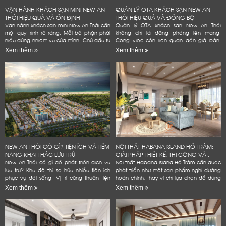
VẬN HÀNH KHÁCH SẠN MINI NEW AN
QUẢN LÝ OTA KHÁCH SẠN NEW AN
THỚI HIỆU QUẢ VÀ ỔN ĐỊNH
THỚI HIỆU QUẢ VÀ ĐỒNG BỘ
Vận hành khách sạn mini New An Thới cần
Quản lý OTA khách sạn New An Thới
một quy trình rõ ràng. Mỗi bộ phận phải
không chỉ là đăng phòng lên mạng.
hiểu đúng nhiệm vụ của mình. Chủ đầu tư
Công việc còn liên quan đến giá bán,
cũng cần kiểm soát phòng, giá bán và
tồn phòng và đánh giá. Một quy trình rõ
Xem thêm
Xem thêm
chi phí. Dữ liệu...
ràng giúp khách sạn giảm lỗi vận...
NEW AN THỚI CÓ GÌ? TIỆN ÍCH VÀ TIỀM
NỘI THẤT HABANA ISLAND HỒ TRÀM:
NĂNG KHAI THÁC LƯU TRÚ
GIẢI PHÁP THIẾT KẾ, THI CÔNG VÀ...
New An Thới có gì để phát triển dịch vụ
Nội thất Habana Island Hồ Tràm cần được
lưu trú? Khu đô thị sở hữu nhiều tiện ích
phát triển như một sản phẩm nghỉ dưỡng
phục vụ đời sống. Vị trí cũng thuận tiện
hoàn chỉnh, thay vì chỉ lựa chọn đồ dùng
kết nối các điểm đến tại Nam đảo. Đây
theo sở thích hoặc lấp đầy các khoảng
Xem thêm
Xem thêm
là...
trống trong...