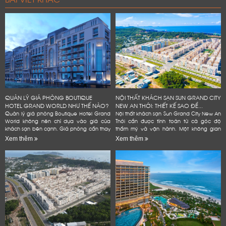
QUẢN LÝ GIÁ PHÒNG BOUTIQUE
NỘI THẤT KHÁCH SẠN SUN GRAND CITY
HOTEL GRAND WORLD NHƯ THẾ NÀO?
NEW AN THỚI: THIẾT KẾ SAO ĐỂ...
Quản lý giá phòng Boutique Hotel Grand
Nội thất khách sạn Sun Grand City New An
World không nên chỉ dựa vào giá của
Thới cần được tính toán từ cả góc độ
khách sạn bên cạnh. Giá phòng cần thay
thẩm mỹ và vận hành. Một không gian
đổi theo mùa, ngày trong tuần và lượng
đẹp có thể tạo ấn tượng ban đầu. Tuy
Xem thêm
Xem thêm
phòng còn lại. Chủ khách sạn...
nhiên, khách sạn còn...