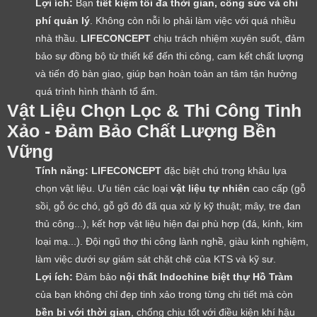
Lợi ích:
Bạn
tiết kiệm tối đa thời gian, công sức và chi
phí quản lý
. Không còn nỗi lo phải làm việc với quá nhiều
nhà thầu.
LIFECONCEPT
chịu trách nhiệm xuyên suốt, đảm
bảo sự đồng bộ từ thiết kế đến thi công, cam kết chất lượng
và tiến độ bàn giao, giúp bạn hoàn toàn an tâm tận hưởng
quá trình hình thành tổ ấm.
Vật Liệu Chọn Lọc & Thi Công Tinh
Xảo - Đảm Bảo Chất Lượng Bền
Vững
Tính năng:
LIFECONCEPT
đặc biệt chú trọng khâu lựa
chọn vật liệu. Ưu tiên các loại
vật liệu tự nhiên
cao cấp (gỗ
sồi, gỗ óc chó, gỗ gõ đỏ đã qua xử lý kỹ thuật; mây, tre đan
thủ công...), kết hợp vật liệu hiện đại phù hợp (đá, kính, kim
loại mạ...). Đội ngũ thợ thi công lành nghề, giàu kinh nghiệm,
làm việc dưới sự giám sát chặt chẽ của KTS và kỹ sư.
Lợi ích:
Đảm bảo
nội thất Indochine biệt thự Hồ Tràm
của bạn không chỉ đẹp tinh xảo trong từng chi tiết mà còn
bền bỉ với thời gian
, chống chịu tốt với điều kiện khí hậu