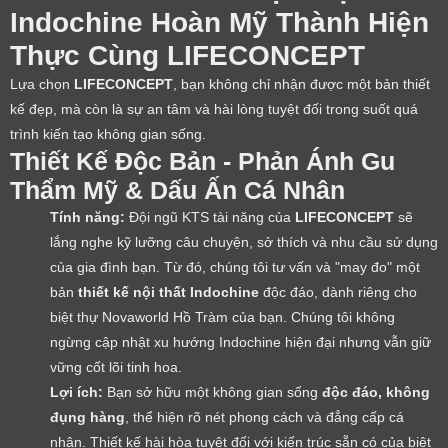
Indochine Hoàn Mỹ Thành Hiện
Thực Cùng LIFECONCEPT
Lựa chọn
LIFECONCEPT
, bạn không chỉ nhận được một bản thiết
kế đẹp, mà còn là sự an tâm và hài lòng tuyệt đối trong suốt quá
trình kiến tạo không gian sống.
Thiết Kế Độc Bản - Phản Ánh Gu
Thẩm Mỹ & Dấu Ấn Cá Nhân
Tính năng:
Đội ngũ KTS tài năng của
LIFECONCEPT
sẽ
lắng nghe kỹ lưỡng câu chuyện, sở thích và nhu cầu sử dụng
của gia đình bạn. Từ đó, chúng tôi tư vấn và "may đo" một
bản
thiết kế nội thất Indochine
độc đáo, dành riêng cho
biệt thự Novaworld Hồ Tràm của bạn. Chúng tôi không
ngừng cập nhật xu hướng Indochine hiện đại nhưng vẫn giữ
vững cốt lõi tinh hoa.
Lợi ích:
Bạn sở hữu một không gian sống
độc đáo, không
đụng hàng
, thể hiện rõ nét phong cách và đẳng cấp cá
nhân. Thiết kế hài hòa tuyệt đối với kiến trúc sẵn có của biệt