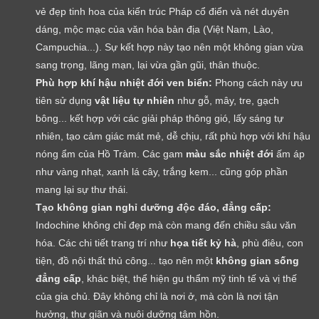
vẻ đẹp tinh hoa của kiến trúc Pháp cổ điển và nét duyên
dáng, mộc mạc của văn hóa bản địa (Việt Nam, Lào,
Campuchia...). Sự kết hợp này tạo nên một không gian vừa
sang trọng, lãng mạn, lại vừa gần gũi, thân thuộc.
Phù hợp khí hậu nhiệt đới ven biển:
Phong cách này ưu
tiên sử dụng
vật liệu tự nhiên
như gỗ, mây, tre, gạch
bông... kết hợp với các giải pháp thông gió, lấy sáng tự
nhiên, tạo cảm giác mát mẻ, dễ chịu, rất phù hợp với khí hậu
nóng ẩm của Hồ Tràm. Các gam
màu sắc nhiệt đới
ấm áp
như vàng nhạt, xanh lá cây, trắng kem... cũng góp phần
mang lại sự thư thái.
Tạo không gian nghỉ dưỡng độc đáo, đẳng cấp:
Indochine không chỉ đẹp mà còn mang đến chiều sâu văn
hóa. Các chi tiết trang trí như
họa tiết kỷ hà
, phù điêu, con
tiện, đồ nội thất thủ công... tạo nên một
không gian sống
đẳng cấp
, khác biệt, thể hiện gu thẩm mỹ tinh tế và vị thế
của gia chủ. Đây không chỉ là nơi ở, mà còn là nơi tận
hưởng, thư giãn và nuôi dưỡng tâm hồn.