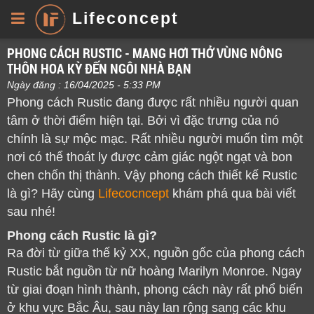
Lifeconcept
PHONG CÁCH RUSTIC - MANG HƠI THỞ VÙNG NÔNG
THÔN HOA KỲ ĐẾN NGÔI NHÀ BẠN
Ngày đăng : 16/04/2025 - 5:33 PM
Phong cách Rustic đang được rất nhiều người quan
tâm ở thời điểm hiện tại. Bởi vì đặc trưng của nó
chính là sự mộc mạc. Rất nhiều người muốn tìm một
nơi có thể thoát ly được cảm giác ngột ngạt và bon
chen chốn thị thành. Vậy phong cách thiết kế Rustic
là gì? Hãy cùng
Lifecocncept
khám phá qua bài viết
sau nhé!
Phong cách Rustic là gì?
Ra đời từ giữa thế kỷ XX, nguồn gốc của phong cách
Rustic bắt nguồn từ nữ hoàng Marilyn Monroe. Ngay
từ giai đoạn hình thành, phong cách này rất phổ biến
ở khu vực Bắc Âu, sau này lan rộng sang các khu