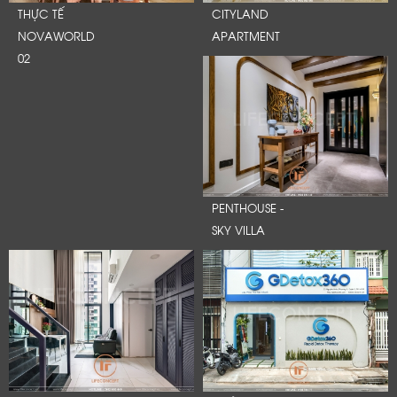
THỰC TẾ
CITYLAND
NOVAWORLD
APARTMENT
02
PENTHOUSE -
SKY VILLA