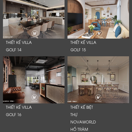
THIẾT KẾ VILLA
THIẾT KẾ VILLA
GOLF 14
GOLF 15
THIẾT KẾ VILLA
THIẾT KẾ BIỆT
GOLF 16
THỰ
NOVAWORLD
HỒ TRÀM