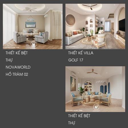
THIẾT KẾ BIỆT
THIẾT KẾ VILLA
THỰ
GOLF 17
NOVAWORLD
HỒ TRÀM 02
THIẾT KẾ BIỆT
THỰ