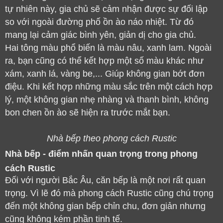
tự nhiên này, gia chủ sẽ cảm nhận được sự đối lập
so với ngoài đường phố ồn ào náo nhiệt. Từ đó
mang lại cảm giác bình yên, giản dị cho gia chủ.
Hai tông màu phổ biến là màu nâu, xanh lam. Ngoài
ra, bạn cũng có thể kết hợp một số màu khác như
xám, xanh lá, vàng be,... Giúp không gian bớt đơn
điệu. Khi kết hợp những màu sắc trên một cách hợp
lý, một không gian nhẹ nhàng và thanh bình, không
bon chen ồn ào sẽ hiện ra trước mắt bạn.
Nhà bếp theo phong cách Rustic
Nhà bếp - điểm nhấn quan trọng trong phong
cách Rustic
Đối với người Bắc Âu, căn bếp là một nơi rất quan
trọng. Vì lẽ đó mà phong cách Rustic cũng chú trọng
đến một không gian bếp chỉn chu, đơn giản nhưng
cũng không kém phần tinh tế.