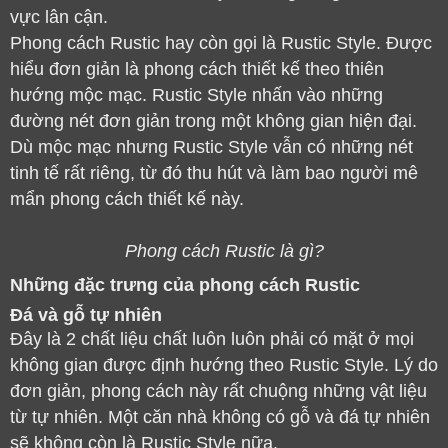
vực lân cận.
Phong cách Rustic hay còn gọi là Rustic Style. Được
hiểu đơn giản là phong cách thiết kế theo thiên
hướng mộc mạc. Rustic Style nhấn vào những
đường nét đơn giản trong một không gian hiện đại.
Dù mộc mạc nhưng Rustic Style vẫn có những nét
tinh tế rất riêng, từ đó thu hút và làm bao người mê
mẩn phong cách thiết kế này.
Phong cách Rustic là gì?
Những đặc trưng của phong cách Rustic
Đá và gỗ tự nhiên
Đây là 2 chất liệu chất luôn luôn phải có mặt ở mọi
không gian được định hướng theo Rustic Style. Lý do
đơn giản, phong cách này rất chuộng những vật liệu
từ tự nhiên. Một căn nhà không có gỗ và đá tự nhiên
sẽ không còn là Rustic Style nữa.