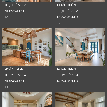
THỰC TẾ VILLA
HOÀN THIỆN
NOVAWORLD
THỰC TẾ VILLA
13
NOVAWORLD
12
HOÀN THIỆN
HOÀN THIỆN
THỰC TẾ VILLA
THỰC TẾ VILLA
NOVAWORLD
NOVAWORLD
11
10