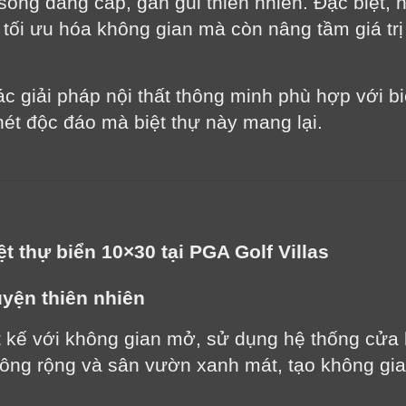
ống đẳng cấp, gần gũi thiên nhiên. Đặc biệt, n
 tối ưu hóa không gian mà còn nâng tầm giá trị
các giải pháp nội thất thông minh phù hợp với bi
ét độc đáo mà biệt thự này mang lại.
ệt thự biển 10×30 tại PGA Golf Villas
uyện thiên nhiên
t kế với không gian mở, sử dụng hệ thống cửa 
ông rộng và sân vườn xanh mát, tạo không gian