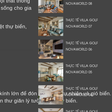
ội thất thông
NOVAWORLD 08
 sống cho gia
THỰC TẾ VILLA GOLF
ệt thự biển,
NOVAWORLD 07
THỰC TẾ VILLA GOLF
NOVAWORLD 06
THỰC TẾ VILLA GOLF
NOVAWORLD 05
THỰC TẾ VILLA GOLF
kính lớn để đón ánh sáng tự nhiên và gió biển.
NOVAWORLD 04
 thư giãn lý tưởng bên bờ biển.
THỰC TẾ VILLA GOLF