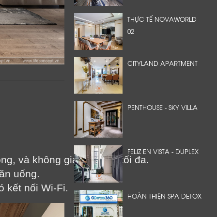
THỰC TẾ NOVAWORLD
02
CITYLAND APARTMENT
PENTHOUSE - SKY VILLA
FELIZ EN VISTA - DUPLEX
g, và không gian lưu trữ tối đa.
 ăn uống.
 kết nối Wi-Fi.
HOÀN THIỆN SPA DETOX