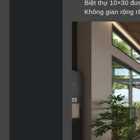
Biệt thự 10×30 đượ
Không gian rộng rã