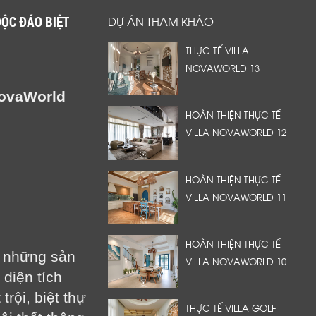
ĐỘC ĐÁO BIỆT
DỰ ÁN THAM KHẢO
THỰC TẾ VILLA
NOVAWORLD 13
NovaWorld
HOÀN THIỆN THỰC TẾ
VILLA NOVAWORLD 12
HOÀN THIỆN THỰC TẾ
VILLA NOVAWORLD 11
HOÀN THIỆN THỰC TẾ
g những sản
VILLA NOVAWORLD 10
diện tích
trội, biệt thự
THỰC TẾ VILLA GOLF