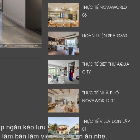
THỰC TẾ NOVAWORLD
06
HOÀN THIỆN SPA G360
THỰC TẾ BIỆT THỰ AQUA
CITY
THỰC TẾ NHÀ PHỐ
NOVAWORLD 01
THỰC TẾ VILLA ĐƠN LẬP
p ngăn kéo lưu trữ.
01
ể làm bàn làm việc hoặc bàn ăn nhẹ.