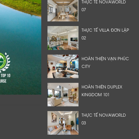
THỰC TẾ NOVAWORLD
07
THỰC TẾ VILLA ĐƠN LẬP
02
HOÀN THIỆN VẠN PHÚC
CITY
HOÀN THIÊN DUPLEX
KINGDOM 101
THỰC TẾ NOVAWORLD
03