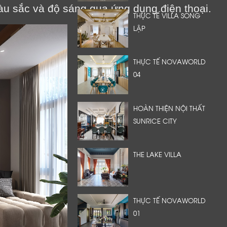
àu sắc và độ sáng qua ứng dụng điện thoại.
THỰC TẾ VILLA SONG
LẬP
THỰC TẾ NOVAWORLD
04
HOÀN THIỆN NỘI THẤT
SUNRICE CITY
THE LAKE VILLA
THỰC TẾ NOVAWORLD
01