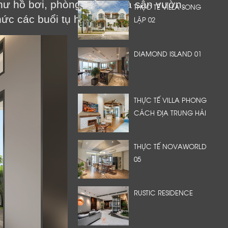
hư hồ bơi, phòng giải trí, và sân vườn.
THỰC TẾ VILLA SONG
hức các buổi tụ họp.
LẬP 02
DIAMOND ISLAND 01
THỰC TẾ VILLA PHONG
CÁCH ĐỊA TRUNG HẢI
THỰC TẾ NOVAWORLD
05
RUSTIC RESIDENCE