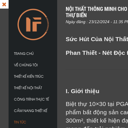
NỘI THẤT THÔNG MINH CHO 
THỰ BIỂN
Ngày đăng : 23/12/2024 - 11:35 
Sức Hút Của Nội Thấ
Phan Thiết - Nét Độc
TRANG CHỦ
VỀ CHÚNG TÔI
THIẾT KẾ KIẾN TRÚC
THIẾT KẾ NỘI THẤT
I. Giới thiệu
CÔNG TRÌNH THỰC TẾ
Biệt thự 10×30 tại PGA
CẨM NANG THIẾT KẾ
phẩm bất động sản cao
300m², thiết kế hiện đạ
TIN TỨC