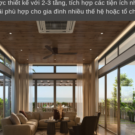
c thiết kế với 2-3 tầng, tích hợp các tiện ích n
i phù hợp cho gia đình nhiều thế hệ hoặc tổ c
LỜI CẢM ƠN
LIFECONCEPT