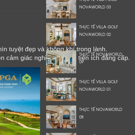
NOVAWORLD 03
THỰC TẾ VILLA GOLF
NOVAWORLD 02
ìn tuyệt đẹp và không khí trong lành.
THỰC TẾ NOVAWORLD
vẹn cảm giác nghỉ dưỡng và tiện ích đẳng cấp.
09
THỰC TẾ VILLA GOLF
NOVAWORLD 01
THỰC TẾ NOVAWORLD
08