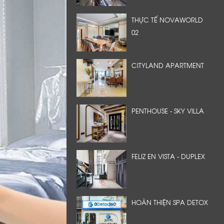
THỰC TẾ NOVAWORLD
02
CITYLAND APARTMENT
PENTHOUSE - SKY VILLA
FELIZ EN VISTA - DUPLEX
HOÀN THIỆN SPA DETOX