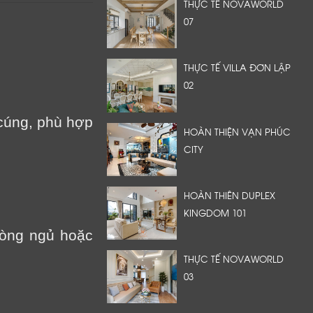
THỰC TẾ NOVAWORLD
07
THỰC TẾ VILLA ĐƠN LẬP
02
cúng, phù hợp
HOÀN THIỆN VẠN PHÚC
CITY
HOÀN THIÊN DUPLEX
KINGDOM 101
hòng ngủ hoặc
THỰC TẾ NOVAWORLD
03