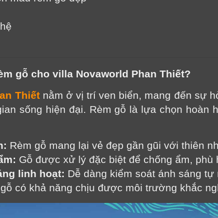
 hệ
rèm gỗ cho villa Novaworld Phan Thiết?
an Thiết
nằm ở vị trí ven biển, mang đến sự 
gian sống hiện đại. Rèm gỗ là lựa chọn hoàn 
n:
 Rèm gỗ mang lại vẻ đẹp gần gũi với thiên nhi
ẩm:
 Gỗ được xử lý đặc biệt để chống ẩm, phù 
ng linh hoạt:
 Dễ dàng kiểm soát ánh sáng tự 
gỗ có khả năng chịu được môi trường khắc ngh