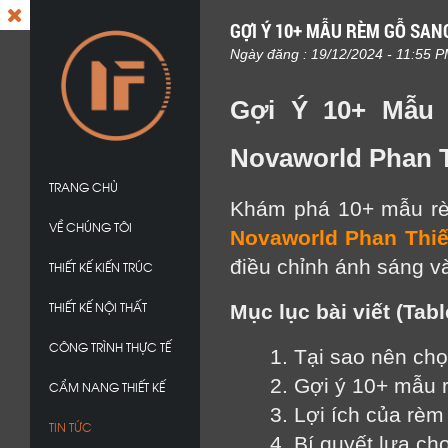
GỢI Ý 10+ MẪU RÈM GỖ SA
Ngày đăng : 19/12/2024 - 11:55 
Gợi Ý 10+ Mẫu 
Novaworld Phan T
TRANG CHỦ
Khám phá 10+ mẫu rèm
VỀ CHÚNG TÔI
Novaworld Phan Thiế
điều chỉnh ánh sáng và
THIẾT KẾ KIẾN TRÚC
THIẾT KẾ NỘI THẤT
Mục lục bài viết (Tabl
CÔNG TRÌNH THỰC TẾ
1. Tại sao nên ch
2. Gợi ý 10+ mẫu
CẨM NANG THIẾT KẾ
3. Lợi ích của rèm 
TIN TỨC
4. Bí quyết lựa c