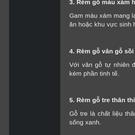
3. Rèm gỗ màu xám h
Gam màu xám mang lại 
ăn hoặc khu vực sinh 
4. Rèm gỗ vân gỗ sồi
Với vân gỗ tự nhiên
kém phần tinh tế.
5. Rèm gỗ tre thân t
Gỗ tre là chất liệu th
sống xanh.