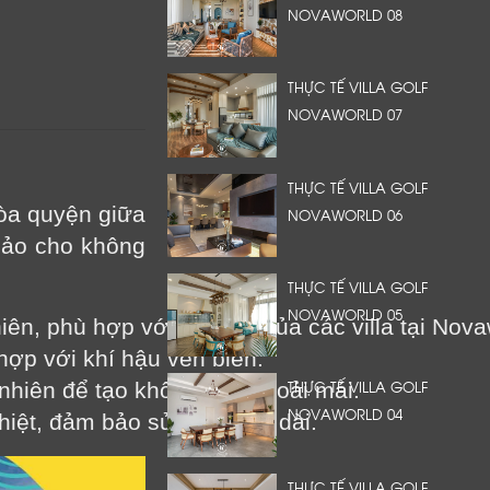
NOVAWORLD 08
THỰC TẾ VILLA GOLF
NOVAWORLD 07
THỰC TẾ VILLA GOLF
hòa quyện giữa
NOVAWORLD 06
hảo cho không
THỰC TẾ VILLA GOLF
NOVAWORLD 05
ên, phù hợp với thiết kế của các villa tại Nova
hợp với khí hậu ven biển.
THỰC TẾ VILLA GOLF
nhiên để tạo không gian thoải mái.
NOVAWORLD 04
iệt, đảm bảo sử dụng lâu dài.
THỰC TẾ VILLA GOLF