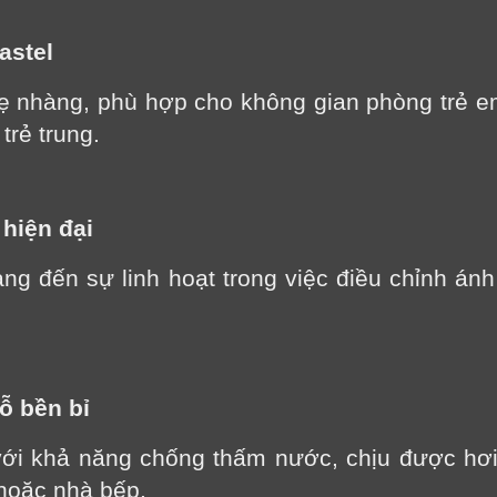
Cảm ơn quý khách đã để lại thông tin.
astel
Chúng tôi sẽ liên hệ lại trong thời gian sớm nhất
ẹ nhàng, phù hợp cho không gian phòng trẻ 
trẻ trung.
hiện đại
 đến sự linh hoạt trong việc điều chỉnh ánh 
ỗ bền bỉ
ới khả năng chống thấm nước, chịu được hơi 
hoặc nhà bếp.