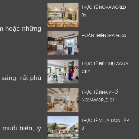
THỰC TẾ NOVAWORLD
06
em hoặc những
HOÀN THIỆN SPA G360
THỰC TẾ BIỆT THỰ AQUA
CITY
sáng, rất phù
THỰC TẾ NHÀ PHỐ
NOVAWORLD 01
THỰC TẾ VILLA ĐƠN LẬP
muối biển, lý
01