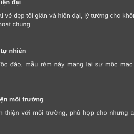
iện đại
vẻ đẹp tối giản và hiện đại, lý tưởng cho kh
hoạt chung.
 tự nhiên
 độc đáo, mẫu rèm này mang lại sự mộc mạc
hiện môi trường
ân thiện với môi trường, phù hợp cho những ai
LỜI CẢM ƠN
LIFECONCEPT