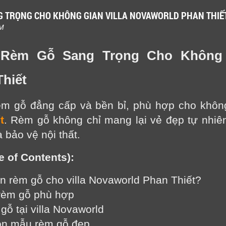
NG TRỌNG CHO KHÔNG GIAN VILLA NOVAWORLD PHAN THIẾ
PM
Rèm Gỗ Sang Trọng Cho Không G
hiết
 gỗ đẳng cấp và bền bỉ, phù hợp cho không g
t
. Rèm gỗ không chỉ mang lại vẻ đẹp tự nhiê
 bảo vệ nội thất.
e of Contents):
ọn rèm gỗ cho villa Novaworld Phan Thiết?
 rèm gỗ phù hợp
gỗ tại villa Novaworld
họn mẫu rèm gỗ đẹp