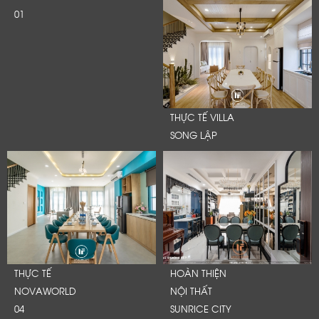
01
THỰC TẾ VILLA
SONG LẬP
THỰC TẾ
HOÀN THIỆN
NOVAWORLD
NỘI THẤT
04
SUNRICE CITY