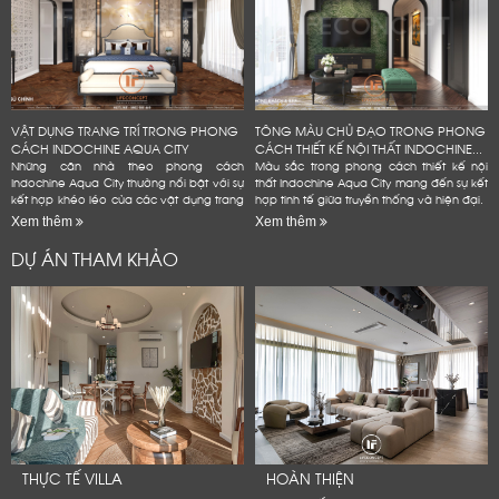
VẬT DỤNG TRANG TRÍ TRONG PHONG
TÔNG MÀU CHỦ ĐẠO TRONG PHONG
CÁCH INDOCHINE AQUA CITY
CÁCH THIẾT KẾ NỘI THẤT INDOCHINE...
Những căn nhà theo phong cách
Màu sắc trong phong cách thiết kế nội
Indochine Aqua City thường nổi bật với sự
thất Indochine Aqua City mang đến sự kết
kết hợp khéo léo của các vật dụng trang
hợp tinh tế giữa truyền thống và hiện đại.
trí mang đậm dấu ấn văn hóa Đông
Xem thêm
Xem thêm
Dương
DỰ ÁN THAM KHẢO
LỜI CẢM ƠN
LIFECONCEPT
THỰC TẾ VILLA
HOÀN THIỆN