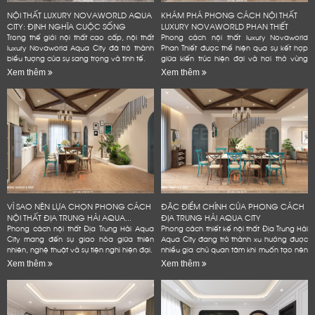
NỘI THẤT LUXURY NOVAWORLD AQUA
KHÁM PHÁ PHONG CÁCH NỘI THẤT
CITY: ĐỊNH NGHĨA CUỘC SỐNG
LUXURY NOVAWORLD PHAN THIẾT
ĐẲNG...
Trong thế giới nội thất cao cấp, nội thất
Phong cách nội thất luxury Novaworld
luxury Novaworld Aqua City đã trở thành
Phan Thiết được thể hiện qua sự kết hợp
biểu tượng của sự sang trọng và tinh tế.
giữa kiến trúc hiện đại và hơi thở vùng
biển.
Xem thêm
Xem thêm
VÌ SAO NÊN LỰA CHỌN PHONG CÁCH
ĐẶC ĐIỂM CHÍNH CỦA PHONG CÁCH
NỘI THẤT ĐỊA TRUNG HẢI AQUA...
ĐỊA TRUNG HẢI AQUA CITY
Phong cách nội thất Địa Trung Hải Aqua
Phong cách thiết kế nội thất Địa Trung Hải
City mang đến sự giao hòa giữa thiên
Aqua City đang trở thành xu hướng được
nhiên, nghệ thuật và sự tiện nghi hiện đại.
nhiều gia chủ quan tâm khi muốn tạo nên
không gian sống đẳng cấp
Xem thêm
Xem thêm