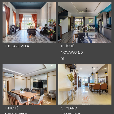
THE LAKE VILLA
THỰC TẾ
NOVAWORLD
01
THỰC TẾ
CITYLAND