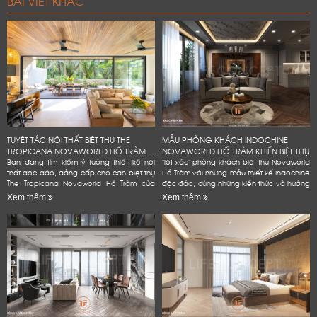
BÀI VIẾT KHÁC
TUYỆT TÁC NỘI THẤT BIỆT THỰ THE
MẪU PHÒNG KHÁCH INDOCHINE
TROPICANA NOVAWORLD HỒ TRÀM:...
NOVAWORLD HỒ TRÀM KHIẾN BIỆT THỰ
Bạn đang tìm kiếm ý tưởng thiết kế nội
"lột xác" phòng khách biệt thự Novaworld
thất độc đáo, đẳng cấp cho căn biệt thự
Hồ Tràm với những mẫu thiết kế Indochine
The Tropicana Novaworld Hồ Tràm của
độc đáo, cùng những kiến thức và hướng
mình? Hãy để Lifeconcept đồng hành
dẫn chi tiết, dễ dàng áp dụng. Bạn
Xem thêm
Xem thêm
cùng bạn! Chúng tôi không...
không cần phải là...