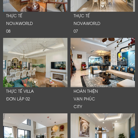
THỰC TẾ
THỰC TẾ
NOVAWORLD
NOVAWORLD
08
07
THỰC TẾ VILLA
HOÀN THIỆN
ĐƠN LẬP 02
VẠN PHÚC
CITY