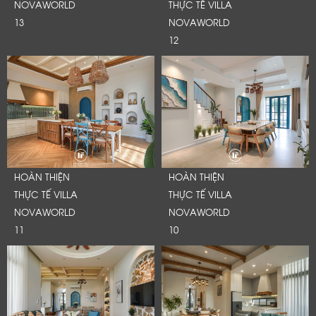
NOVAWORLD
THỰC TẾ VILLA
Cảm ơn quý khách đã để lại thông tin.
13
NOVAWORLD
Chúng tôi sẽ liên hệ lại trong thời gian sớm nhất
12
HOÀN THIỆN
HOÀN THIỆN
THỰC TẾ VILLA
THỰC TẾ VILLA
NOVAWORLD
NOVAWORLD
11
10